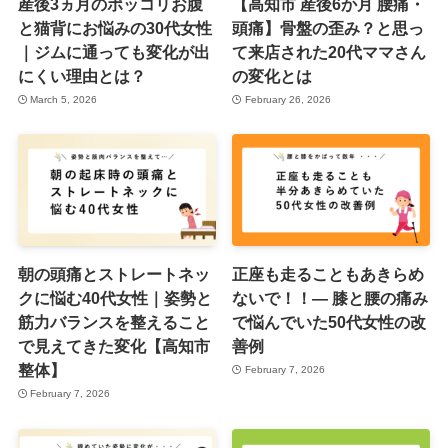
産後3ヵ月のポッコリお腹
【高知市 産後6か月 腰痛・
と猫背にお悩みの30代女性
頭痛】骨盤の歪み？と思っ
｜ジムに通っても変化が出
て来店された20代ママさん
にくい理由とは？
の変化とは
March 5, 2026
February 26, 2026
朝の頭痛とストレートネッ
正座も走ることもあきらめ
クに悩む40代女性｜姿勢と
ないで！！― 膝と腰の痛み
筋力バランスを整えること
で悩んでいた50代女性の改
で見えてきた変化【高知市
善例
整体】
February 7, 2026
February 7, 2026