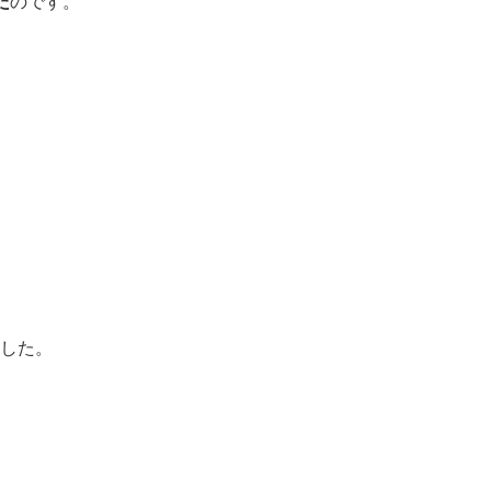
た
のです。
した。